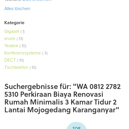
Alles löschen
Kategorie
Artikel
Gigaset
1
Artikel
snom
13
Artikel
Yealink
10
Artikel
Konferenzsysteme
3
Artikel
DECT
10
Artikel
Tischtelefon
10
Suchergebnisse für: "WA 0812 2782
5310 Perkiraan Biaya Renovasi
Rumah Minimalis 3 Kamar Tidur 2
Lantai Mojogedang Karanganyar"
TOP