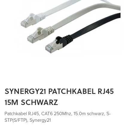
SYNERGY21 PATCHKABEL RJ45
Zum
Anfang
15M SCHWARZ
der
Bildergalerie
Patchkabel RJ45, CAT6 250Mhz, 15.0m schwarz, S-
springen
STP(S/FTP), Synergy21