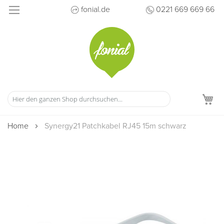
Direkt
fonial.de
0221 669 669 66
zum
Inhalt
M
Home
Synergy21 Patchkabel RJ45 15m schwarz
Zum
Ende
der
Bildergalerie
springen