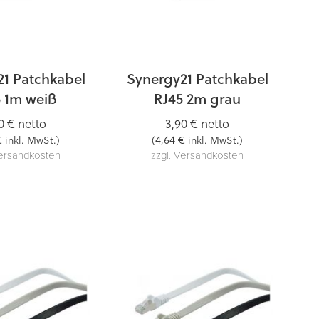
21 Patchkabel
Synergy21 Patchkabel
5 1m weiß
RJ45 2m grau
0 €
netto
3,90 €
netto
€
4,64 €
inkl. MwSt.)
(
inkl. MwSt.)
ersandkosten
zzgl.
Versandkosten