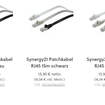
hkabel
Synergy21 Patchkabel
Synergy
au
RJ45 15m schwarz
RJ45
o
13,90 €
netto
13,
16,54 €
16,54 
t.)
(
inkl. MwSt.)
(
ten
zzgl.
Versandkosten
zzgl.
V