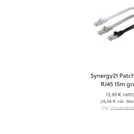
Synergy21 Patc
RJ45 15m gr
13,90 €
nett
16,54 €
(
inkl. MwS
zzgl.
Versandkos