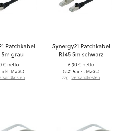
21 Patchkabel
Synergy21 Patchkabel
 5m grau
RJ45 5m schwarz
0 €
netto
6,90 €
netto
€
8,21 €
inkl. MwSt.)
(
inkl. MwSt.)
ersandkosten
zzgl.
Versandkosten