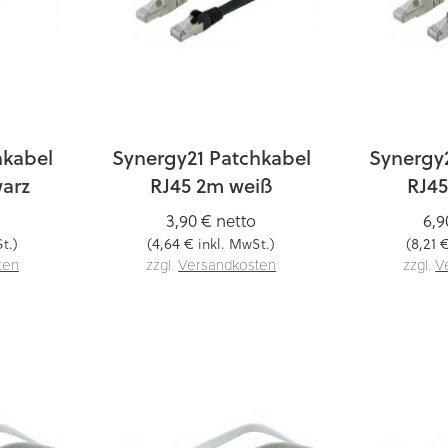
hkabel
Synergy21 Patchkabel
Synergy
arz
RJ45 2m weiß
RJ45
3,90 €
netto
6,9
4,64 €
8,21 
t.)
(
inkl. MwSt.)
(
ten
zzgl.
Versandkosten
zzgl.
V