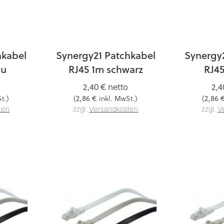
hkabel
Synergy21 Patchkabel
Synergy
au
RJ45 1m schwarz
RJ4
2,40 €
netto
2,4
2,86 €
2,86 
t.)
(
inkl. MwSt.)
(
ten
zzgl.
Versandkosten
zzgl.
V