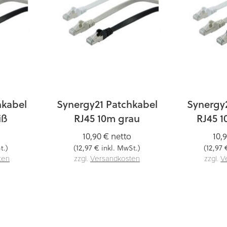
hkabel
Synergy21 Patchkabel
Synergy
iß
RJ45 10m grau
RJ45 
10,90 €
netto
10,
12,97 €
12,97 
t.)
(
inkl. MwSt.)
(
ten
zzgl.
Versandkosten
zzgl.
V