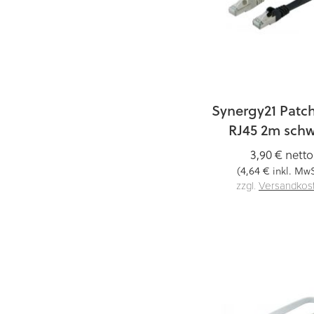
Synergy21 Patc
RJ45 2m schw
3,90 €
netto
4,64 €
(
inkl. MwS
zzgl.
Versandkos