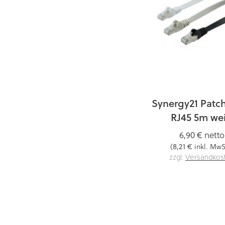
Synergy21 Patc
RJ45 5m we
6,90 €
netto
8,21 €
(
inkl. MwS
zzgl.
Versandkos