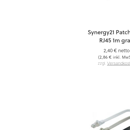
Synergy21 Patc
RJ45 1m gr
2,40 €
netto
2,86 €
(
inkl. MwS
zzgl.
Versandkos