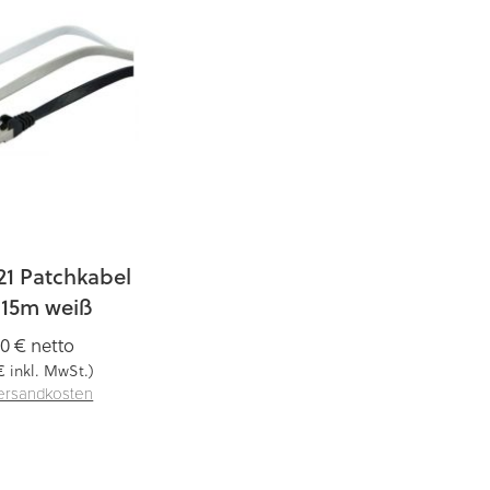
21 Patchkabel
 15m weiß
90 €
netto
€
inkl. MwSt.)
ersandkosten