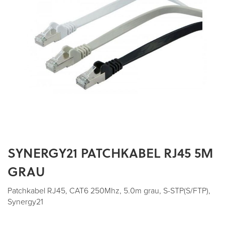
SYNERGY21 PATCHKABEL RJ45 5M
Zum
Anfang
GRAU
der
Bildergalerie
Patchkabel RJ45, CAT6 250Mhz, 5.0m grau, S-STP(S/FTP),
springen
Synergy21