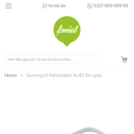
Direkt
fonial.de
0221 669 669 66
zum
Inhalt
M
Home
Synergy21 Patchkabel RJ45 5m grau
Zum
Ende
der
Bildergalerie
springen