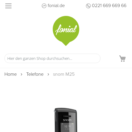
Direkt
fonial.de
0221 669 669 66
zum
Inhalt
M
Home
Telefone
snom M25
Zum
Ende
der
Bildergalerie
springen