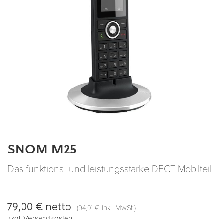
SNOM M25
Zum
Anfang
der
Das funktions- und leistungsstarke DECT-Mobilteil
Bildergalerie
springen
79,00 €
netto
(
inkl. MwSt.)
94,01 €
zzgl.
Versandkosten