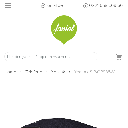
Direkt
fonial.de
0221 669 669 66
zum
Inhalt
M
Home
Telefone
Yealink
Yealink SIP-CP935W
Zum
Ende
der
Bildergalerie
springen