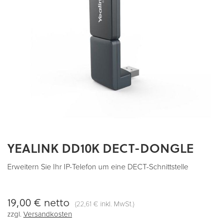
YEALINK DD10K DECT-DONGLE
Zum
Anfang
der
Erweitern Sie Ihr IP-Telefon um eine DECT-Schnittstelle
Bildergalerie
springen
19,00 €
netto
(
inkl. MwSt.)
22,61 €
zzgl.
Versandkosten