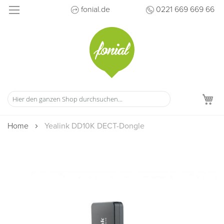
Direkt
fonial.de
0221 669 669 66
zum
Inhalt
M
Home
Yealink DD10K DECT-Dongle
Zum
Ende
der
Bildergalerie
springen