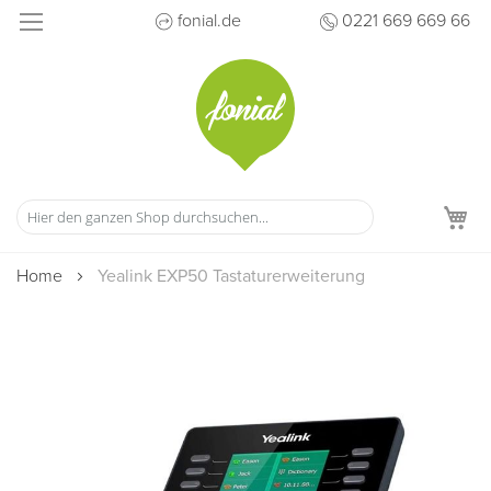
Direkt
fonial.de
0221 669 669 66
zum
Inhalt
M
Home
Yealink EXP50 Tastaturerweiterung
Zum
Ende
der
Bildergalerie
springen