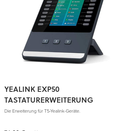
YEALINK EXP50
Zum
Anfang
TASTATURERWEITERUNG
der
Bildergalerie
Die Erweiterung für T5-Yealink-Geräte.
springen