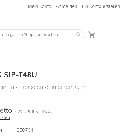
Mein Konto
Anmelden
Ein Konto erstellen
Mein Warenkorb
Suche
he
 SIP-T48U
mmunikationscenter in einem Gerät
etto
(
inkl. MwSt.)
195,16 €
osten
r
050704