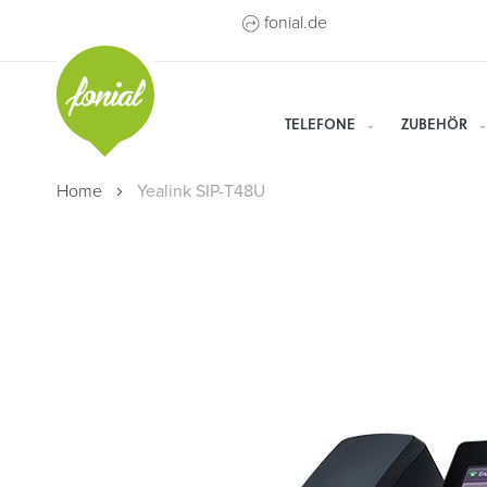
Direkt
fonial.de
zum
Inhalt
TELEFONE
ZUBEHÖR
Home
Yealink SIP-T48U
Zum
Ende
der
Bildergalerie
springen