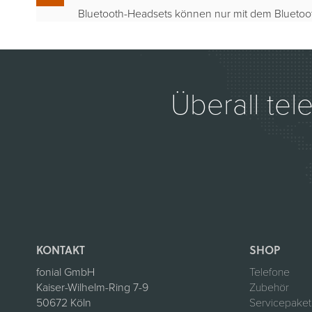
Bluetooth-Headsets können nur mit dem Bluetoot
Überall tel
KONTAKT
SHOP
fonial GmbH
Telefone
Kaiser-Wilhelm-Ring 7-9
Zubehör
50672 Köln
Servicepake