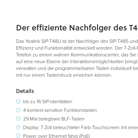
Zum
Der effiziente Nachfolger des T
Anfang
der
Bildergalerie
Das Yealink SIP-T48U ist der Nachfolger des SIP-T48S und 
springen
Effizienz und Funktionalität entwickelt worden. Der 7-Zol
Telefon zu einem wahren Kommunikationscenter, das Sie 
auf eine neue Ebene der Interaktionsmöglichkeiten bringt
verwalten und die programmierbaren Tasten individuell be
mit nur einem Tastendruck erreichen können.
Details
bis zu 16 SIP-Identitäten
4 kontext-sensitive Funktionstasten
29 Mal belegbare BLF-Tasten
Display: 7 Zoll beleuchteter Farb-Touchscreen mit ei
Power over Ethernet fähig (PoE)