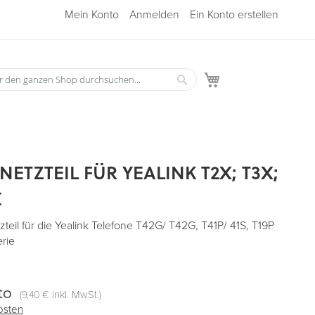
Mein Konto
Anmelden
Ein Konto erstellen
Mein Warenkorb
Suche
he
NETZTEIL FÜR YEALINK T2X; T3X;
X
zteil für die Yealink Telefone T42G/ T42G, T41P/ 41S, T19P
rie
to
(
inkl. MwSt.)
9,40 €
osten