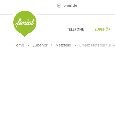
Direkt
fonial.de
zum
Inhalt
TELEFONE
ZUBEHÖR
Home
Zubehör
Netzteile
Ersatz Netzteil für 
Zum
Ende
der
Bildergalerie
springen