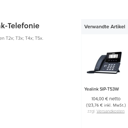
nk-Telefonie
Verwandte Artikel
ien T2x; T3x; T4x; T5x.
Yealink SIP-T53W
netto
104,00 €
123,76 €
(
inkl. MwSt.)
zzgl.
Versandkosten