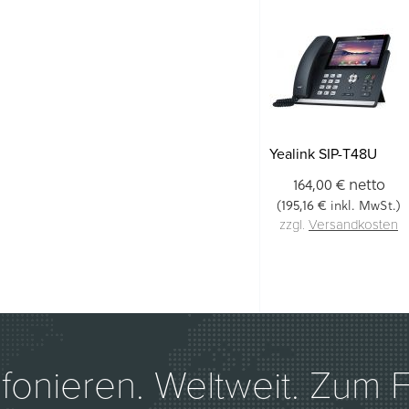
Yealink SIP-T48U
netto
164,00 €
195,16 €
(
inkl. MwSt.)
zzgl.
Versandkosten
efonieren. Weltweit. Zum Fe