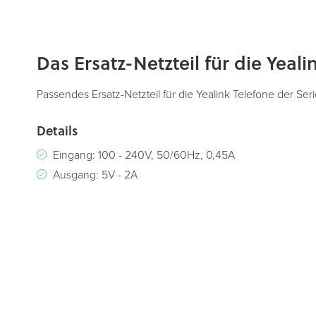
Zum
Das Ersatz-Netzteil für die Yeali
Anfang
der
Bildergalerie
Passendes Ersatz-Netzteil für die Yealink Telefone der Ser
springen
Details
Eingang: 100 - 240V, 50/60Hz, 0,45A
Ausgang: 5V - 2A