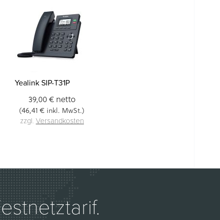
Yealink SIP-T31P
netto
39,00 €
46,41 €
(
inkl. MwSt.)
zzgl.
Versandkosten
stnetztarif.