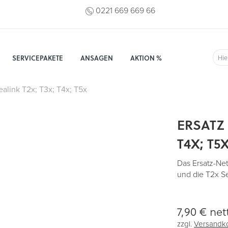
0221 669 669 66
SERVICEPAKETE
ANSAGEN
AKTION %
Suc
Yealink T2x; T3x; T4x; T5x
ERSATZ 
T4X; T5
Das Ersatz-Net
und die T2x Se
7,90 €
net
zzgl.
Versandk