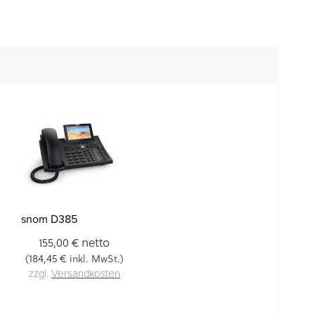
snom D385
netto
155,00 €
184,45 €
(
inkl. MwSt.)
zzgl.
Versandkosten