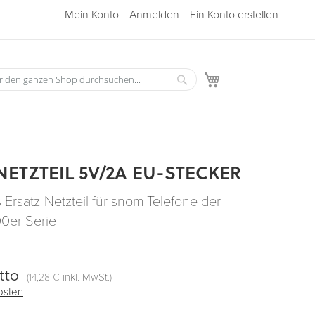
Mein Konto
Anmelden
Ein Konto erstellen
Mein Warenkorb
Suche
he
NETZTEIL 5V/2A EU-STECKER
 Ersatz-Netzteil für snom Telefone der
0er Serie
tto
(
inkl. MwSt.)
14,28 €
osten