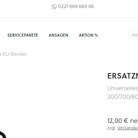
0221 669 669 66
SERVICEPAKETE
ANSAGEN
AKTION %
Suc
A EU-Stecker
ERSATZ
Universelles
300/700/80
12,00 €
ne
zzgl.
Versandk