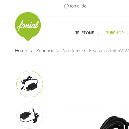
Direkt
fonial.de
zum
Inhalt
TELEFONE
ZUBEHÖR
Home
Zubehör
Netzteile
Ersatznetzteil 5V/2
Zum
Ende
der
Bildergalerie
springen