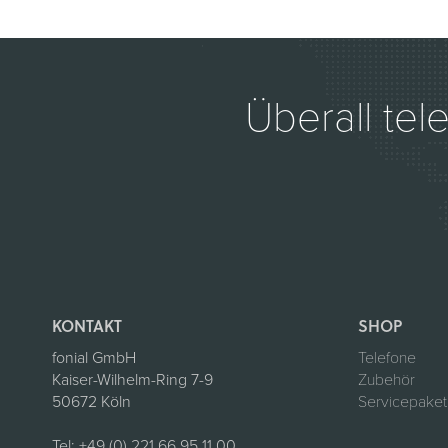
Überall tel
KONTAKT
SHOP
fonial GmbH
Telefone
Kaiser-Wilhelm-Ring 7-9
Zubehör
50672 Köln
Servicepake
Tel:
+49 (0) 221 66 95 11 00