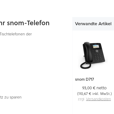
 Ihr snom-Telefon
Verwandte Artikel
-Tischtelefonen der
snom D717
netto
93,00 €
110,67 €
(
inkl. MwSt.)
tz zu sparen
zzgl.
Versandkosten