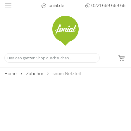
Direkt
fonial.de
0221 669 669 66
zum
Inhalt
M
Home
Zubehör
snom Netzteil
Zum
Ende
der
Bildergalerie
springen