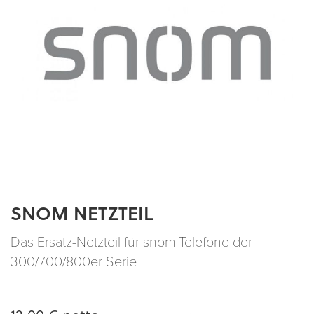
SNOM NETZTEIL
Zum
Anfang
der
Das Ersatz-Netzteil für snom Telefone der
Bildergalerie
300/700/800er Serie
springen