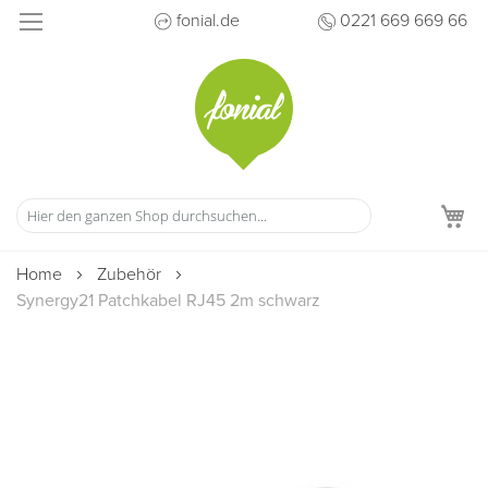
Direkt
fonial.de
0221 669 669 66
zum
Inhalt
M
Home
Zubehör
Synergy21 Patchkabel RJ45 2m schwarz
Zum
Ende
der
Bildergalerie
springen