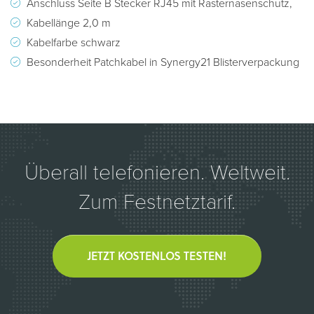
Anschluss Seite B Stecker RJ45 mit Rasternasenschutz,
Kabellänge 2,0 m
Kabelfarbe schwarz
Besonderheit Patchkabel in Synergy21 Blisterverpackung
Überall telefonieren. Weltweit.
Zum Festnetztarif.
JETZT KOSTENLOS TESTEN!