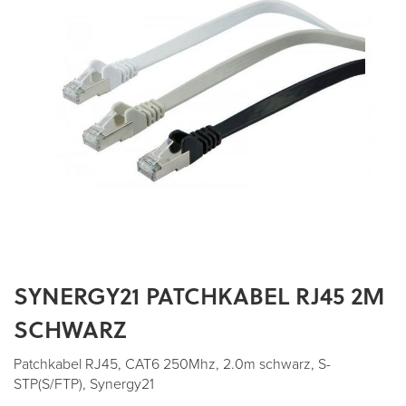
SYNERGY21 PATCHKABEL RJ45 2M
Zum
Anfang
SCHWARZ
der
Bildergalerie
Patchkabel RJ45, CAT6 250Mhz, 2.0m schwarz, S-
springen
STP(S/FTP), Synergy21