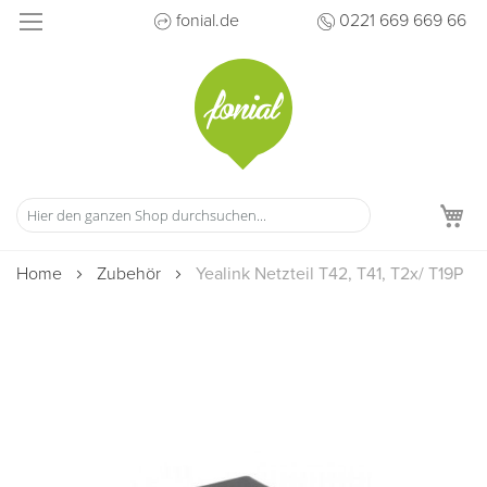
Direkt
fonial.de
0221 669 669 66
zum
Inhalt
M
Home
Zubehör
Yealink Netzteil T42, T41, T2x/ T19P
Zum
Ende
der
Bildergalerie
springen