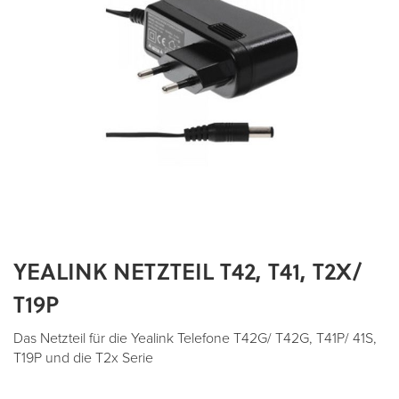
YEALINK NETZTEIL T42, T41, T2X/
Zum
Anfang
T19P
der
Bildergalerie
Das Netzteil für die Yealink Telefone T42G/ T42G, T41P/ 41S,
springen
T19P und die T2x Serie