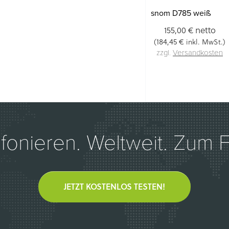
snom D785 weiß
netto
155,00 €
184,45 €
(
inkl. MwSt.)
zzgl.
Versandkosten
efonieren. Weltweit. Zum Fe
JETZT KOSTENLOS TESTEN!