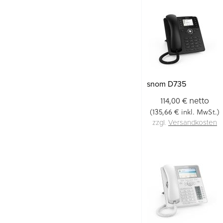
snom D735
netto
114,00 €
135,66 €
(
inkl. MwSt.)
zzgl.
Versandkosten