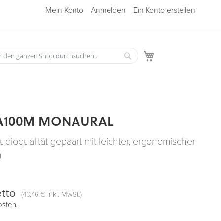
Mein Konto
Anmelden
Ein Konto erstellen
Mein Warenkorb
Suche
he
A100M MONAURAL
udioqualität gepaart mit leichter, ergonomischer
n
tto
(
inkl. MwSt.)
40,46 €
osten