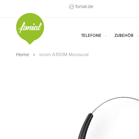
Direkt
fonial.de
zum
Inhalt
TELEFONE
ZUBEHÖR
Home
snom A100M Monaural
Zum
Ende
der
Bildergalerie
springen