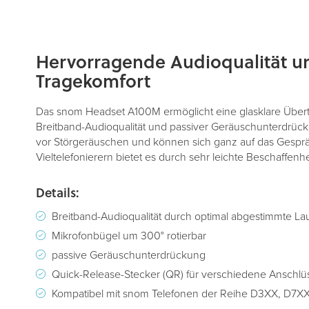
Zum
Hervorragende Audioqualität u
Anfang
der
Tragekomfort
Bildergalerie
springen
Das snom Headset A100M ermöglicht eine glasklare Über
Breitband-Audioqualität und passiver Geräuschunterdrück
vor Störgeräuschen und können sich ganz auf das Gespr
Vieltelefonierern bietet es durch sehr leichte Beschaffenh
Details:
Breitband-Audioqualität durch optimal abgestimmte La
Mikrofonbügel um 300° rotierbar
passive Geräuschunterdrückung
Quick-Release-Stecker (QR) für verschiedene Anschlü
Kompatibel mit snom Telefonen der Reihe D3XX, D7X