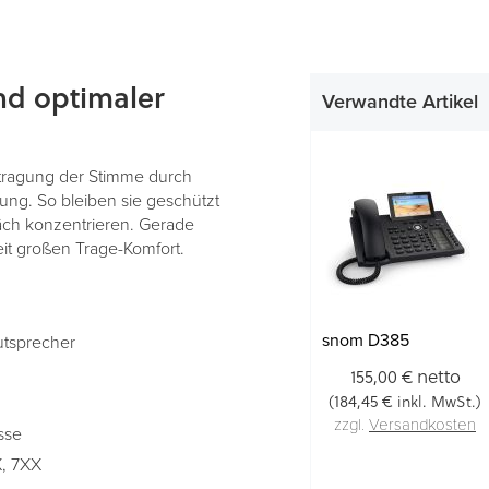
nd optimaler
Verwandte Artikel
tragung der Stimme durch
ung. So bleiben sie geschützt
äch konzentrieren. Gerade
eit großen Trage-Komfort.
snom D385
utsprecher
netto
155,00 €
184,45 €
(
inkl. MwSt.)
zzgl.
Versandkosten
sse
X, 7XX