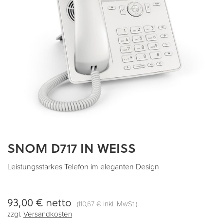
SNOM D717 IN WEISS
Zum
Anfang
der
Leistungsstarkes Telefon im eleganten Design
Bildergalerie
springen
93,00 €
netto
(
inkl. MwSt.)
110,67 €
zzgl.
Versandkosten