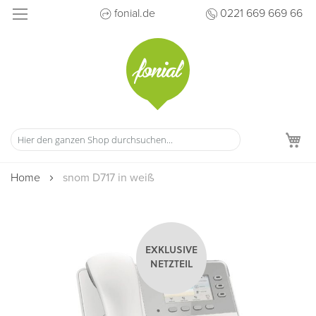
Direkt
fonial.de
0221 669 669 66
zum
Inhalt
M
Home
snom D717 in weiß
Zum
Ende
EXKLUSIVE
der
NETZTEIL
Bildergalerie
springen