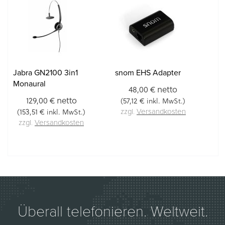
Jabra GN2100 3in1
snom EHS Adapter
Monaural
netto
48,00 €
netto
129,00 €
57,12 €
(
inkl. MwSt.)
153,51 €
(
inkl. MwSt.)
zzgl.
Versandkosten
zzgl.
Versandkosten
Überall telefonieren. Weltweit.