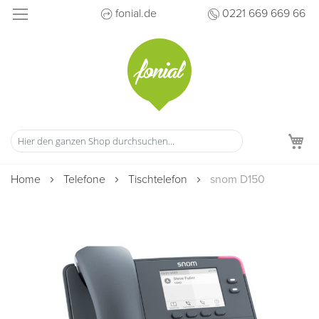
Direkt
fonial.de
0221 669 669 66
zum
Inhalt
M
Home
Telefone
Tischtelefon
snom D150
Zum
Ende
der
Bildergalerie
springen