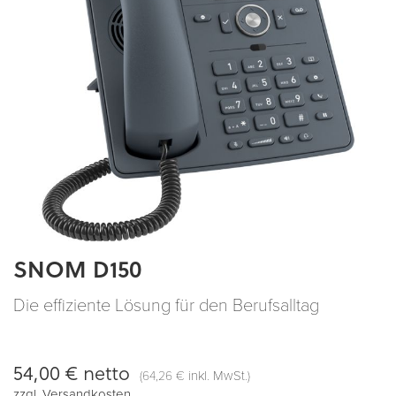
SNOM D150
Zum
Anfang
der
Die effiziente Lösung für den Berufsalltag
Bildergalerie
springen
54,00 €
netto
(
inkl. MwSt.)
64,26 €
zzgl.
Versandkosten