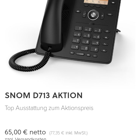
SNOM D713 AKTION
Zum
Anfang
der
Top Ausstattung zum Aktionspreis
Bildergalerie
springen
65,00 €
netto
(
inkl. MwSt.)
77,35 €
zzgl.
Versandkosten