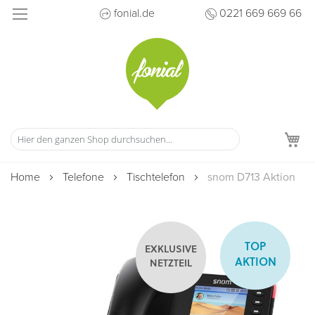
Direkt
fonial.de
0221 669 669 66
zum
Inhalt
M
Home
Telefone
Tischtelefon
snom D713 Aktion
Zum
Ende
TOP
EXKLUSIVE
der
AKTION
NETZTEIL
Bildergalerie
springen