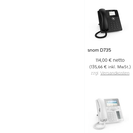
snom D735
netto
114,00 €
135,66 €
(
inkl. MwSt.)
zzgl.
Versandkosten