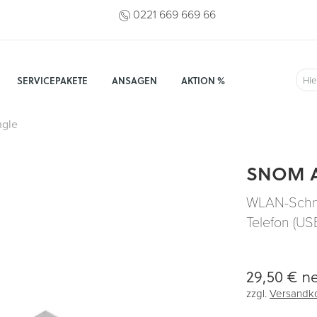
0221 669 669 66
SERVICEPAKETE
ANSAGEN
AKTION %
Suc
ngle
SNOM A
WLAN-Schni
Telefon (US
29,50 €
ne
zzgl.
Versandk