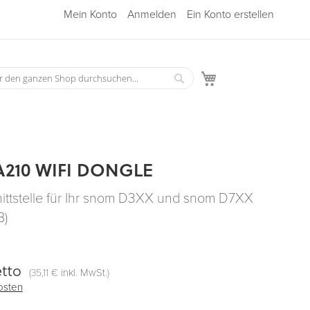
Mein Konto
Anmelden
Ein Konto erstellen
Mein Warenkorb
Suche
he
210 WIFI DONGLE
ttstelle für Ihr snom D3XX und snom D7XX
B)
tto
(
inkl. MwSt.)
35,11 €
osten