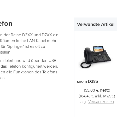
efon
Verwandte Artikel
on der Reihe D3XX und D7XX ein
o-Räumen keine LAN-Kabel mehr
r "Springer" ist es oft zu
stellen.
onzipiert und wird über den USB-
 das Telefon konfiguriert werden.
n alle Funktionen des Telefons
os!
snom D385
netto
155,00 €
184,45 €
(
inkl. MwSt.)
zzgl.
Versandkosten