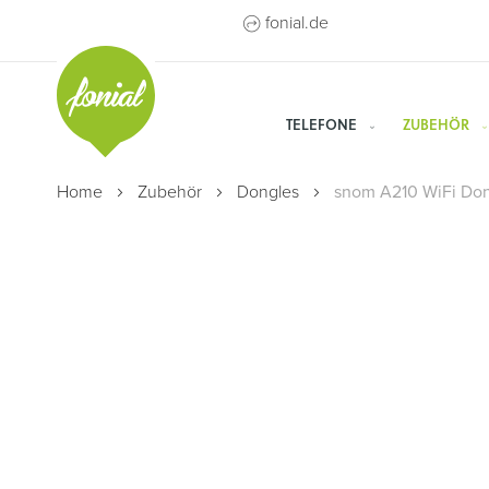
Direkt
fonial.de
zum
Inhalt
TELEFONE
ZUBEHÖR
Home
Zubehör
Dongles
snom A210 WiFi Do
Zum
Ende
der
Bildergalerie
springen