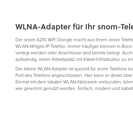
Zum
WLNA-Adapter für Ihr snom-Tel
Anfang
der
Bildergalerie
Der snom A210 WiFi Dongle macht aus Ihrem snom Telef
springen
WLAN-fähiges IP-Telefon. Immer häufiger können in Bür
verlegt werden oder Anschlüsse sind bereits belegt. Auch fü
aufwändig, einen Arbeitsplatz mit Kabel-Infrastruktur zu er
Der kleine WLAN-Adapter ist speziell für snom Telefone k
Port des Telefons angeschlossen. Hier kann er direkt über
Einmal mit dem lokalen WLAN-Netzwerk verbunden, könne
wie gewohnt genutzt werden. Einfach, modern und kabell